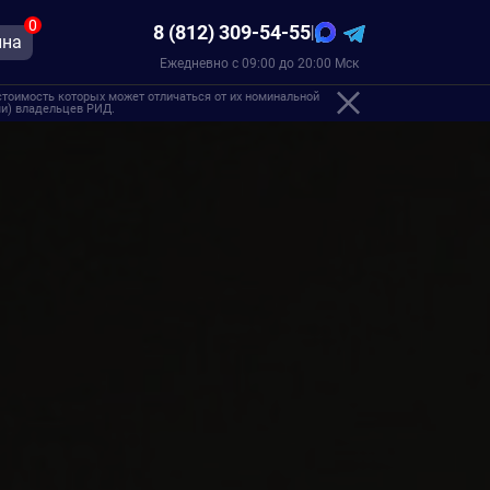
0
8 (812) 309-54-55
|
ина
Ежедневно с 09:00 до 20:00 Мск
стоимость которых может отличаться от их номинальной
ами) владельцев РИД.