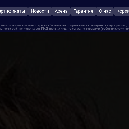
ертификаты
Новости
Арена
Гарантия
О нас
Корз
ляется сайтом вторичного рынка билетов на спортивные и концертные мероприятия, 
льности сайт не использует РИД третьих лиц, не связан с товарами (работами, услуг