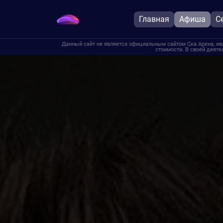
Главная
Афиша
С
Данный сайт не является официальным сайтом Ска Арена, яв
стоимости. В своей деяте