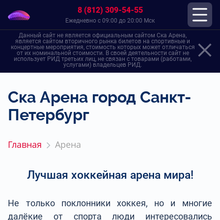
8 (812) 309-54-55
Ежедневно с 09:00 до 20:00 Мск
Данный сайт не является официальным сайтом Ска Арена,
является сайтом вторичного рынка билетов на спортивные и
концертные мероприятия, стоимость которых может отличаться
от их номинальной стоимости. В своей деятельности сайт не
использует РИД третьих лиц, не связан с товарами (работами,
услугами) владельцев РИД.
Ска Арена город Санкт-
Петербург
Главная
Арена
Лучшая хоккейная арена мира!
Не только поклонники хоккея, но и многие
далёкие от спорта люди интересовались