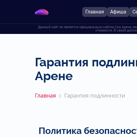
Главная
Афиша
С
Данный сайт не является официальным сайтом Ска Арена, яв
стоимости. В своей деяте
Гарантия подлин
Арене
Главная
Гарантия подлинности
Политика безопаснос