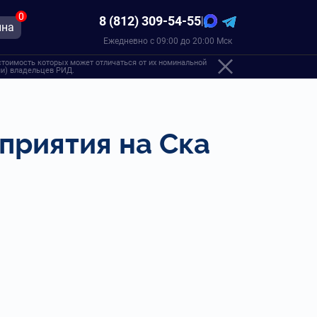
0
8 (812) 309-54-55
|
ина
Ежедневно с 09:00 до 20:00 Мск
стоимость которых может отличаться от их номинальной
ами) владельцев РИД.
приятия на Ска