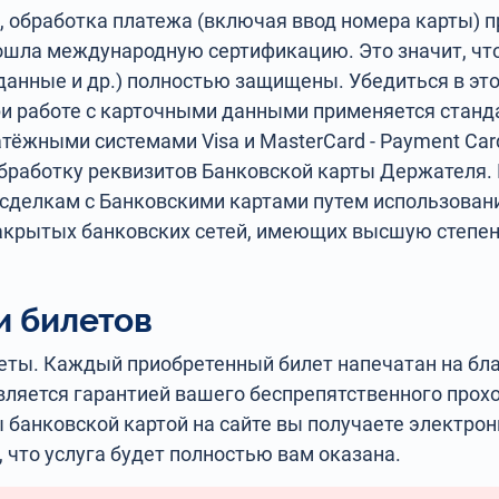
й, обработка платежа (включая ввод номера карты) 
рошла международную сертификацию. Это значит, ч
данные и др.) полностью защищены. Убедиться в это
ри работе с карточными данными применяется стан
ными системами Visa и MasterCard - Payment Card In
обработку реквизитов Банковской карты Держателя
сделкам с Банковскими картами путем использовани
, и закрытых банковских сетей, имеющих высшую степе
и билетов
еты. Каждый приобретенный билет напечатан на бла
вляется гарантией вашего беспрепятственного прох
ы банковской картой на сайте вы получаете электро
, что услуга будет полностью вам оказана.