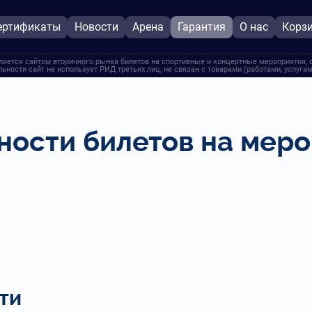
ертификаты
Новости
Арена
Гарантия
О нас
Корз
ляется сайтом вторичного рынка билетов на спортивные и концертные мероприятия, 
льности сайт не использует РИД третьих лиц, не связан с товарами (работами, услуг
ности билетов на меро
ти